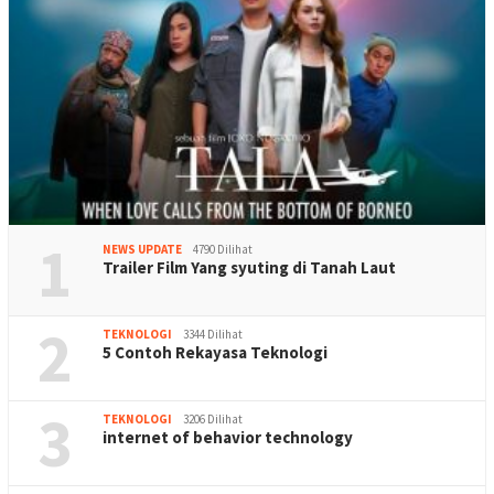
1
NEWS UPDATE
4790 Dilihat
Trailer Film Yang syuting di Tanah Laut
2
TEKNOLOGI
3344 Dilihat
5 Contoh Rekayasa Teknologi
3
TEKNOLOGI
3206 Dilihat
internet of behavior technology