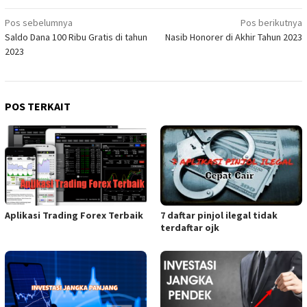
Navigasi
Pos sebelumnya
Pos berikutnya
Saldo Dana 100 Ribu Gratis di tahun
Nasib Honorer di Akhir Tahun 2023
pos
2023
POS TERKAIT
Aplikasi Trading Forex Terbaik
7 daftar pinjol ilegal tidak
terdaftar ojk