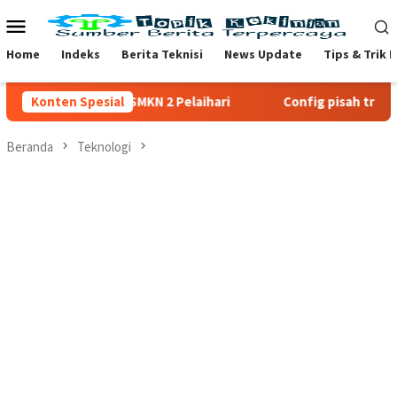
Loncat
Menu
ke
Mobile
konten
Home
Indeks
Berita Teknisi
News Update
Tips & Trik 
PPDB SMKN 2 Pelaihari
Konten Spesial
Config pisah trafik clash for
Beranda
Teknologi