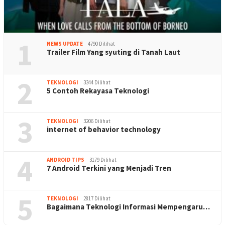
1
NEWS UPDATE
4790 Dilihat
Trailer Film Yang syuting di Tanah Laut
2
TEKNOLOGI
3344 Dilihat
5 Contoh Rekayasa Teknologi
3
TEKNOLOGI
3206 Dilihat
internet of behavior technology
4
ANDROID TIPS
3179 Dilihat
7 Android Terkini yang Menjadi Tren
5
TEKNOLOGI
2817 Dilihat
Bagaimana Teknologi Informasi Mempengaru…