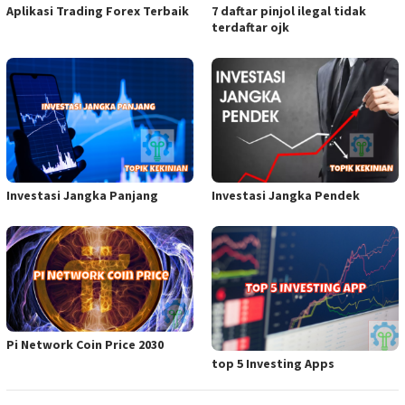
Aplikasi Trading Forex Terbaik
7 daftar pinjol ilegal tidak
terdaftar ojk
Investasi Jangka Panjang
Investasi Jangka Pendek
Pi Network Coin Price 2030
top 5 Investing Apps