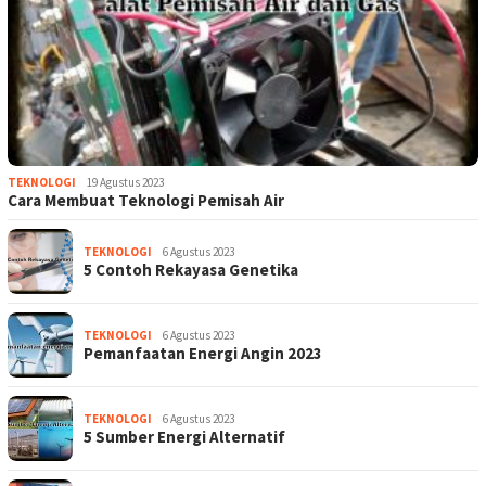
TEKNOLOGI
19 Agustus 2023
Cara Membuat Teknologi Pemisah Air
TEKNOLOGI
6 Agustus 2023
5 Contoh Rekayasa Genetika
TEKNOLOGI
6 Agustus 2023
Pemanfaatan Energi Angin 2023
TEKNOLOGI
6 Agustus 2023
5 Sumber Energi Alternatif