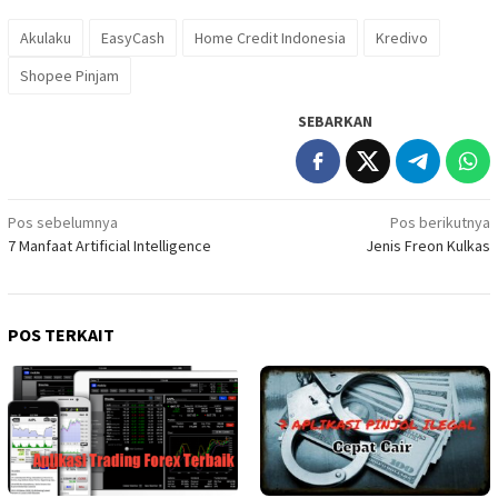
Akulaku
EasyCash
Home Credit Indonesia
Kredivo
Shopee Pinjam
SEBARKAN
Navigasi
Pos sebelumnya
Pos berikutnya
7 Manfaat Artificial Intelligence
Jenis Freon Kulkas
pos
POS TERKAIT