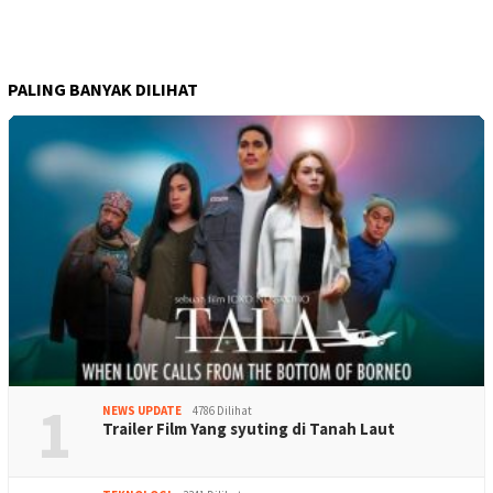
PALING BANYAK DILIHAT
1
NEWS UPDATE
4786 Dilihat
Trailer Film Yang syuting di Tanah Laut