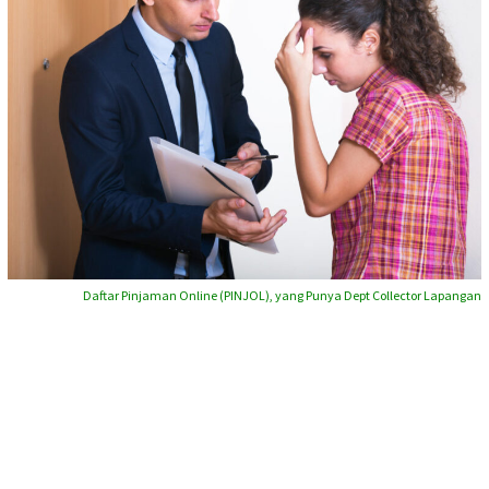
Daftar Pinjaman Online (PINJOL), yang Punya Dept Collector Lapangan