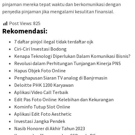
pinjaman mereka tepat waktu dan berkomunikasi dengan
penyedia pinjaman jika mengalami kesulitan finansial.
Post Views:
825
Rekomendasi:
7 daftar pinjol ilegal tidak terdaftar ojk
Ciri-Ciri Investasi Bodong
Kenapa Teknologi Diperlukan Dalam Komunikasi Bisnis?
Revolusi dalam Perhitungan Tunjangan Kinerja PNS
Hapus Objek Foto Online
Penghapusan Siaran TV analog di Banjrmasin
Deloitte PHK 1200 Karyawan
Aplikasi Video Call Terbaik
Edit Pas Foto Online: Kelebihan dan Kekurangan
Kominfo Tutup Slot Online
Aplikasi Edit Foto Aesthetic
Investasi Jangka Pendek
Nasib Honorer di Akhir Tahun 2023