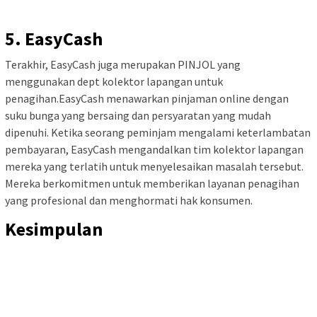
5. EasyCash
Terakhir, EasyCash juga merupakan PINJOL yang
menggunakan dept kolektor lapangan untuk
penagihan.EasyCash menawarkan pinjaman online dengan
suku bunga yang bersaing dan persyaratan yang mudah
dipenuhi. Ketika seorang peminjam mengalami keterlambatan
pembayaran, EasyCash mengandalkan tim kolektor lapangan
mereka yang terlatih untuk menyelesaikan masalah tersebut.
Mereka berkomitmen untuk memberikan layanan penagihan
yang profesional dan menghormati hak konsumen.
Kesimpulan