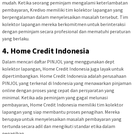
mudah. Ketika seorang peminjam mengalami keterlambatan
pembayaran, Kredivo memiliki tim kolektor lapangan yang
berpengalaman dalam menyelesaikan masalah tersebut. Tim
kolektor lapangan mereka berkomitmen untuk berinteraksi
dengan peminjam secara profesional dan mematuhi peraturan
yang berlaku.
4. Home Credit Indonesia
Dalam mencari daftar PINJOL yang menggunakan dept
kolektor lapangan, Home Credit Indonesia juga layak untuk
dipertimbangkan. Home Credit Indonesia adalah perusahaan
PINJOL yang terkenal di Indonesia yang menawarkan pinjaman
online dengan proses yang cepat dan persyaratan yang
minimal. Ketika ada peminjam yang gagal melunasi
pembayaran, Home Credit Indonesia memiliki tim kolektor
lapangan yang siap membantu proses penagihan. Mereka
berupaya untuk menyelesaikan masalah pembayaran yang
tertunda secara adil dan mengikuti standar etika dalam
penagihan.