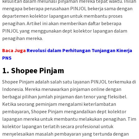
kesulitan dalam melunasi pinjaman mereka tepat waktu. Inilah
mengapa beberapa perusahaan PINJOL bekerja sama dengan
departemen kolektor lapangan untuk membantu proses
penagihan. Artikel ini akan memberikan daftar beberapa
PINJOL yang menggunakan dept kolektor lapangan dalam
penagihan mereka.
Baca Juga
Revolusi dalam Perhitungan Tunjangan Kinerja
PNS
1. Shopee Pinjam
Shopee Pinjam adalah salah satu layanan PINJOL terkemuka di
Indonesia. Mereka menawarkan pinjaman online dengan
berbagai pilihan jumlah pinjaman dan tenor yang fleksibel.
Ketika seorang peminjam mengalami keterlambatan
pembayaran, Shopee Pinjam mengandalkan dept kolektor
lapangan mereka untuk membantu melakukan penagihan. Tim
kolektor lapangan terlatih secara profesional untuk
menyelesaikan masalah pembayaran yang tertunda dengan