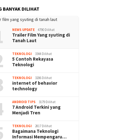
13 Juli 2023
Bahasa Pemr
G BANYAK DILIHAT
Paling Mudah
1
NEWS UPDATE
4790 Dilihat
Trailer Film Yang syuting di
Tanah Laut
2
Lomba 1
TEKNOLOGI
3344 Dilihat
5 Contoh Rekayasa
ahan HUT RI Di desa
Teknologi
ung 2023
3
TEKNOLOGI
3206 Dilihat
Cara Membuat Teknologi
internet of behavior
Pemisah Air
technology
4
ANDROID TIPS
3179 Dilihat
7 Android Terkini yang
Menjadi Tren
5
TEKNOLOGI
2817 Dilihat
Bagaimana Teknologi
Informasi Mempengaru…