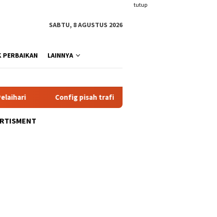
tutup
SABTU, 8 AGUSTUS 2026
K PERBAIKAN
LAINNYA
Config pisah trafik clash for magisk, 2023
Mengungk
ERTISMENT