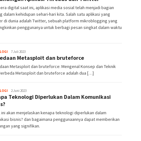
era digital saat ini, aplikasi media sosial telah menjadi bagian
g dalam kehidupan sehari-hari kita. Salah satu aplikasi yang
r di dunia adalah Twitter, sebuah platform mikroblogging yang
gkinkan penggunanya untuk berbagi pesan singkat dalam waktu
LOGI
Ahmad
7 Juli 2023
edaan Metasploit dan bruteforce
Syaiful
daan Metasploit dan bruteforce: Mengenal Konsep dan Teknik
Berbeda Metasploit dan bruteforce adalah dua […]
LOGI
Ahmad
2 Juni 2023
pa Teknologi Diperlukan Dalam Komunikasi
Syaiful
is?
l ini akan menjelaskan kenapa teknologi diperlukan dalam
ikasi bisnis? dan bagaimana penggunaannya dapat memberikan
ngan yang signifikan.