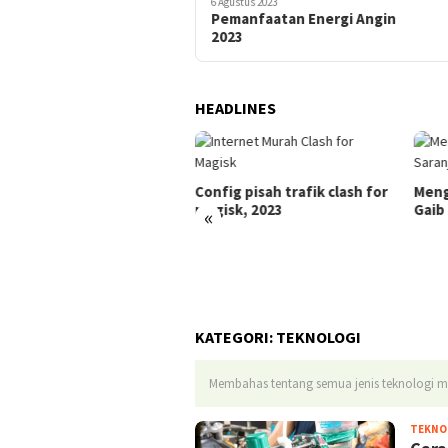
6 Agustus 2023
6 Agustus 2023
5 Contoh Rekayasa
Pemanfaatan Energi Angin
Genetika
2023
HEADLINES
B SMKN 2 Pelaihari
Config pisah trafik clash for
Meng
magisk, 2023
Gaib
«
KATEGORI:
TEKNOLOGI
Membahas tentang semua jenis teknologi ma
TEKNO