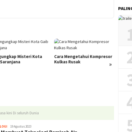
PALIN
ungkap Misteri Kota
Cara Mengetahui Kompresor
kemeri
 Saranjana
Kulkas Rusak
pangg
»
sa kini Di seluruh Dunia
LOGI
Ahmad
19 Agustus 2023
Syaiful