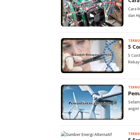
Cara
Cara M
dan Hi
TEKNO
5 Co
5 Con
Rekaya
TEKNO
Pema
Selam
angin!
TEKNO
5 Su