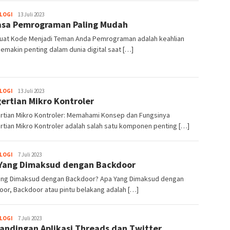
LOGI
Ahmad
13 Juli 2023
sa Pemrograman Paling Mudah
Syaiful
at Kode Menjadi Teman Anda Pemrograman adalah keahlian
emakin penting dalam dunia digital saat […]
LOGI
Ahmad
13 Juli 2023
ertian Mikro Kontroler
Syaiful
rtian Mikro Kontroler: Memahami Konsep dan Fungsinya
tian Mikro Kontroler adalah salah satu komponen penting […]
LOGI
Ahmad
7 Juli 2023
Yang Dimaksud dengan Backdoor
Syaiful
ang Dimaksud dengan Backdoor? Apa Yang Dimaksud dengan
or, Backdoor atau pintu belakang adalah […]
LOGI
Ahmad
7 Juli 2023
andingan Aplikasi Threads dan Twitter
Syaiful