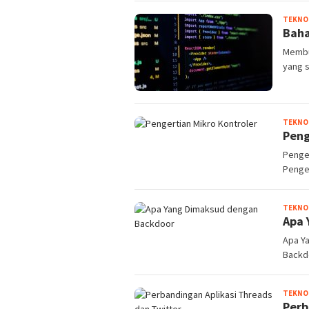
TEKNO
Baha
Membu
yang s
TEKNO
Peng
Penge
Penger
TEKNO
Apa 
Apa Y
Backdo
TEKNO
Perb