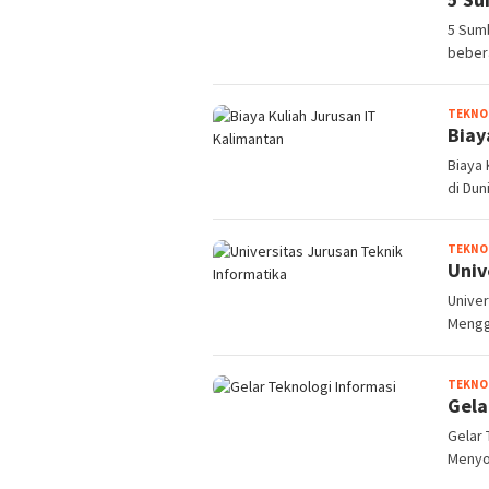
5 Sumb
beber
TEKNO
Biay
Biaya 
di Dun
TEKNO
Univ
Univer
Mengga
TEKNO
Gela
Gelar 
Menyon