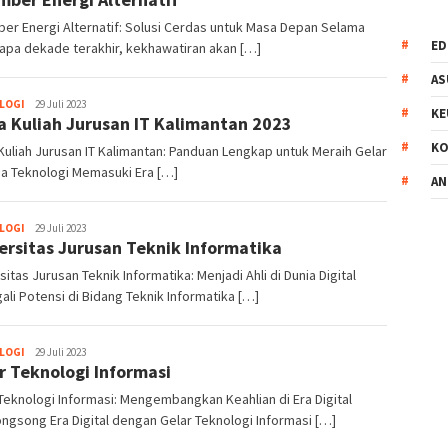
er Energi Alternatif: Solusi Cerdas untuk Masa Depan Selama
ED
apa dekade terakhir, kekhawatiran akan […]
AS
LOGI
Ahmad
29 Juli 2023
KE
a Kuliah Jurusan IT Kalimantan 2023
Syaiful
KO
Kuliah Jurusan IT Kalimantan: Panduan Lengkap untuk Meraih Gelar
ia Teknologi Memasuki Era […]
AN
LOGI
Ahmad
29 Juli 2023
ersitas Jurusan Teknik Informatika
Syaiful
sitas Jurusan Teknik Informatika: Menjadi Ahli di Dunia Digital
li Potensi di Bidang Teknik Informatika […]
LOGI
Ahmad
29 Juli 2023
r Teknologi Informasi
Syaiful
Teknologi Informasi: Mengembangkan Keahlian di Era Digital
gsong Era Digital dengan Gelar Teknologi Informasi […]