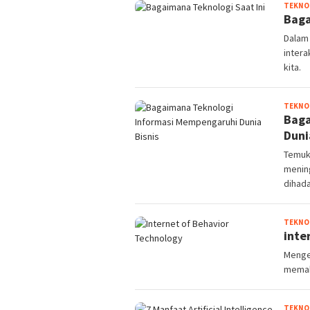
TEKNO
Baga
Dalam 
inter
kita.
TEKNO
Baga
Duni
Temuk
menin
dihada
TEKNO
inte
Menge
memah
TEKNO