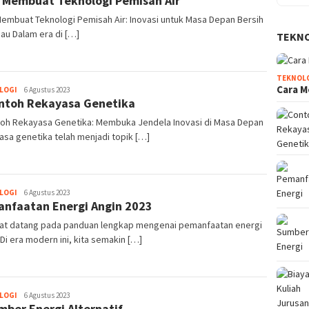
 Membuat Teknologi Pemisah Air
embuat Teknologi Pemisah Air: Inovasi untuk Masa Depan Bersih
jau Dalam era di […]
TEKN
TEKNOL
Cara M
LOGI
Ahmad
6 Agustus 2023
ntoh Rekayasa Genetika
Syaiful
toh Rekayasa Genetika: Membuka Jendela Inovasi di Masa Depan
sa genetika telah menjadi topik […]
LOGI
Ahmad
6 Agustus 2023
nfaatan Energi Angin 2023
Syaiful
at datang pada panduan lengkap mengenai pemanfaatan energi
 Di era modern ini, kita semakin […]
LOGI
Ahmad
6 Agustus 2023
mber Energi Alternatif
Syaiful