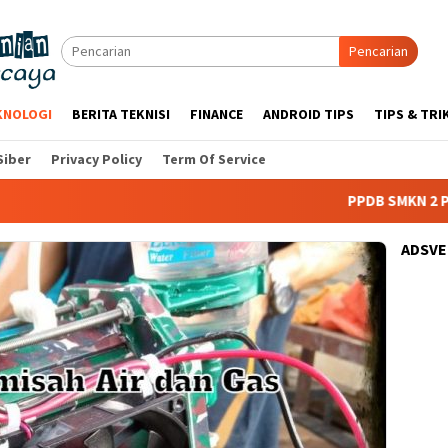
Pencarian
KNOLOGI
BERITA TEKNISI
FINANCE
ANDROID TIPS
TIPS & TRI
Siber
Privacy Policy
Term Of Service
PPDB SMKN 2 Pelaihari
ADSV