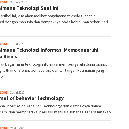
LOGI
Ahmad
2 Juni 2023
imana Teknologi Saat Ini
Syaiful
artikel ini, kita akan melihat bagaimana teknologi saat ini
aksi dengan manusia dan dampaknya pada kehidupan sehari-hari
LOGI
Ahmad
1 Juni 2023
imana Teknologi Informasi Mempengaruhi
Syaiful
a Bisnis
an bagaimana teknologi informasi mempengaruhi dunia bisnis,
gkatkan efisiensi, pemasaran, dan tantangan keamanan yang
pi.
LOGI
Ahmad
1 Juni 2023
rnet of behavior technology
Syaiful
nal Internet of Behavior Technology dan dampaknya dalam
ami dan memprediksi perilaku manusia. Dibahas secara lengkap
LOGI
Ahmad
20 Mei 2023