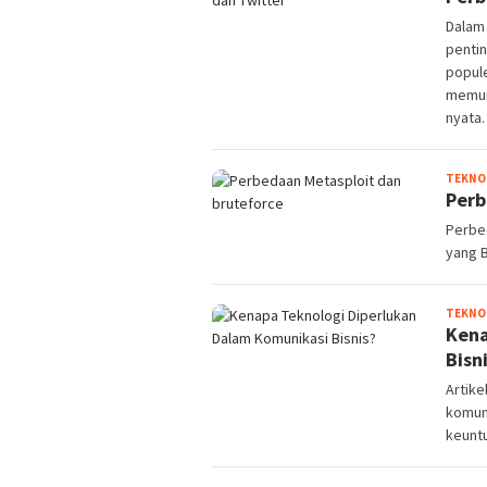
Dalam 
pentin
popule
memun
nyata.
TEKNO
Perb
Perbe
yang 
TEKNO
Kena
Bisn
Artike
komun
keuntu