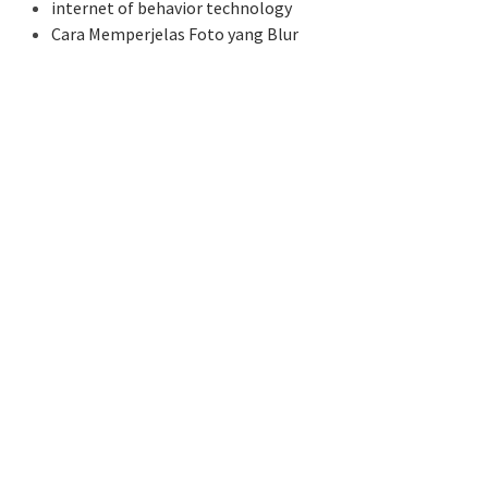
internet of behavior technology
Cara Memperjelas Foto yang Blur