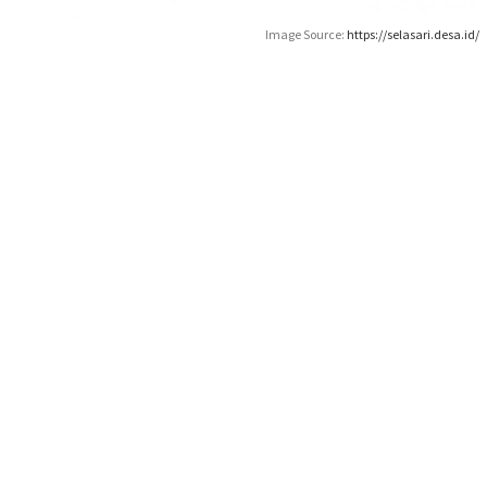
Image Source:
https://selasari.desa.id/