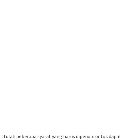
Itulah beberapa syarat yang harus dipenuhi untuk dapat