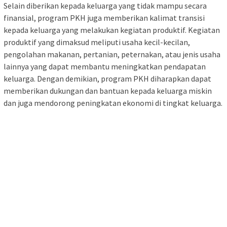
Selain diberikan kepada keluarga yang tidak mampu secara
finansial, program PKH juga memberikan kalimat transisi
kepada keluarga yang melakukan kegiatan produktif. Kegiatan
produktif yang dimaksud meliputi usaha kecil-kecilan,
pengolahan makanan, pertanian, peternakan, atau jenis usaha
lainnya yang dapat membantu meningkatkan pendapatan
keluarga. Dengan demikian, program PKH diharapkan dapat
memberikan dukungan dan bantuan kepada keluarga miskin
dan juga mendorong peningkatan ekonomi di tingkat keluarga.