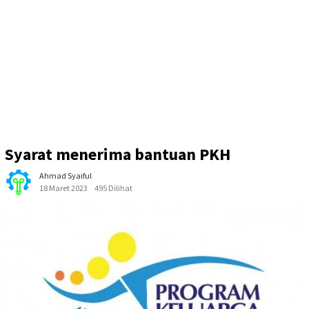
Syarat menerima bantuan PKH
Ahmad Syaiful
18 Maret 2023
495 Dilihat