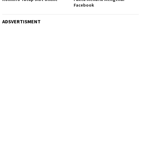
Facebook
ADSVERTISMENT