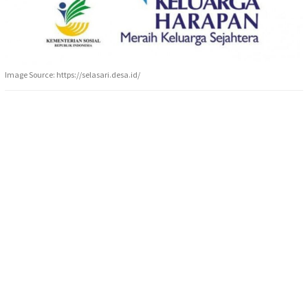
Image Source: https://selasari.desa.id/