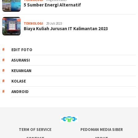
5 Sumber Energi Alternatif
TEKNOLOGI
29 Juli 2023
Biaya Kuliah Jurusan IT Kalimantan 2023
EDIT FOTO
ASURANSI
KEUANGAN
KOLASE
ANDROID
TERM OF SERVICE
PEDOMAN MEDIA SIBER