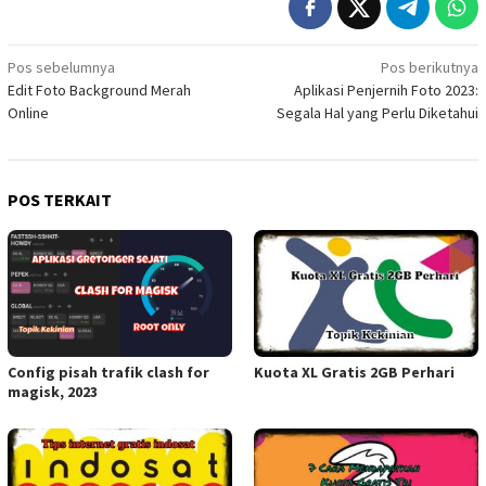
Navigasi
Pos sebelumnya
Pos berikutnya
Edit Foto Background Merah
Aplikasi Penjernih Foto 2023:
pos
Online
Segala Hal yang Perlu Diketahui
POS TERKAIT
Config pisah trafik clash for
Kuota XL Gratis 2GB Perhari
magisk, 2023