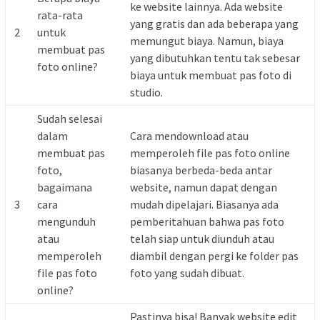
ke website lainnya. Ada website
rata-rata
yang gratis dan ada beberapa yang
2
untuk
memungut biaya. Namun, biaya
membuat pas
yang dibutuhkan tentu tak sebesar
foto online?
biaya untuk membuat pas foto di
studio.
Sudah selesai
dalam
Cara mendownload atau
membuat pas
memperoleh file pas foto online
foto,
biasanya berbeda-beda antar
bagaimana
website, namun dapat dengan
3
cara
mudah dipelajari. Biasanya ada
mengunduh
pemberitahuan bahwa pas foto
atau
telah siap untuk diunduh atau
memperoleh
diambil dengan pergi ke folder pas
file pas foto
foto yang sudah dibuat.
online?
Pastinya bisa! Banyak website edit