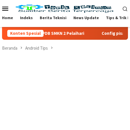
Loncat
Menu
ke
Mobile
konten
Home
Indeks
Berita Teknisi
News Update
Tips & Trik 
Konten Spesial
PPDB SMKN 2 Pelaihari
Config pisah trafik cla
Beranda
Android Tips