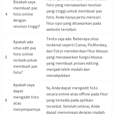
Bisakah saya
foto yang menawarkan resolusi
membuat pas
yang tinggi untuk membuat pas
4
foto online
foto. Anda hanya perlu mencari
dengan
fitur opsi yang ditawarkan pada
resolusi tinggi?
website tersebut.
Tentu saja ada. Beberapa situs
Apakah ada
terkenal seperti Canva, PicMonkey,
situs edit pas
dan Fotor memberikan fitur khusus
foto online
5
yang menawarkan fungsi khusus
terbaik untuk
yang membuat proses editing
membuat pas
menjadi lebih mudah dan
foto?
menakjubkan.
Apakah saya
Ya, Anda dapat mengedit foto
dapat
secara online atau offline pada fitur
mengedit foto
6
yang tersedia pada aplikasi
atau
tersebut. Setelah selesai, Anda
menyimpannya
dapat menyimpan dengan mudah.