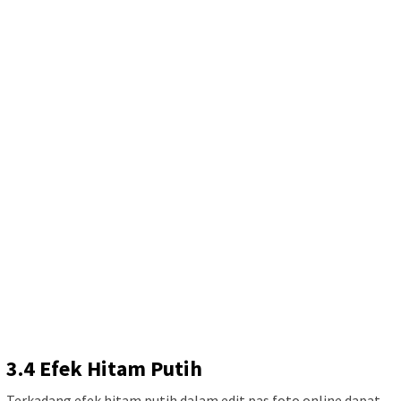
3.4 Efek Hitam Putih
Terkadang efek hitam putih dalam edit pas foto online dapat