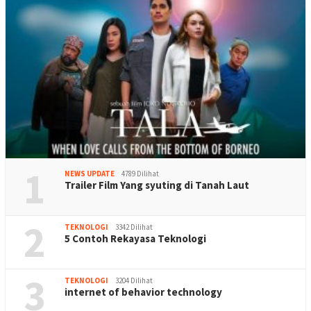
1
NEWS UPDATE
4789 Dilihat
Trailer Film Yang syuting di Tanah Laut
2
TEKNOLOGI
3342 Dilihat
5 Contoh Rekayasa Teknologi
3
TEKNOLOGI
3204 Dilihat
internet of behavior technology