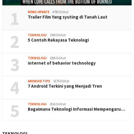
1
NEWS UPDATE
4790 Dilihat
Trailer Film Yang syuting di Tanah Laut
2
TEKNOLOGI
3344 Dilihat
5 Contoh Rekayasa Teknologi
3
TEKNOLOGI
3206 Dilihat
internet of behavior technology
4
ANDROID TIPS
3179 Dilihat
7 Android Terkini yang Menjadi Tren
5
TEKNOLOGI
2816 Dilihat
Bagaimana Teknologi Informasi Mempengaru…
TEKNOLOGI