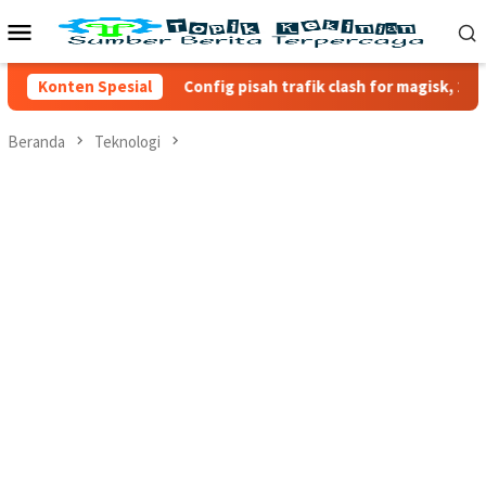
Loncat
Menu
ke
Mobile
konten
aihari
Konten Spesial
Config pisah trafik clash for magisk, 2023
Beranda
Teknologi