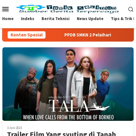
Loncat
Menu
ke
Mobile
konten
Home
Indeks
Berita Teknisi
News Update
Tips & Trik 
Konten Spesial
PPDB SMKN 2 Pelaihari
Config
3 Juni 2023
Trailer Film Yang syuting di Tanah