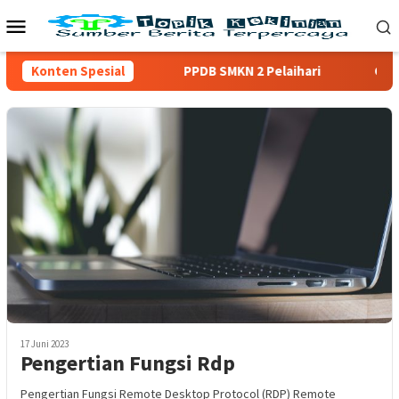
Loncat
Menu
ke
Mobile
konten
Konten Spesial
PPDB SMKN 2 Pelaihari
Config 
17 Juni 2023
Pengertian Fungsi Rdp
Pengertian Fungsi Remote Desktop Protocol (RDP) Remote